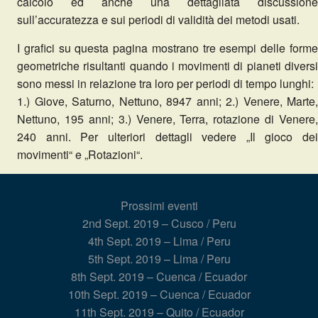
calcolo ed anche una dettagliata discussione
sull’accuratezza e sui periodi di validità dei metodi usati.
I grafici su questa pagina mostrano tre esempi delle forme
geometriche risultanti quando i movimenti di pianeti diversi
sono messi in relazione tra loro per periodi di tempo lunghi:
1.) Giove, Saturno, Nettuno, 8947 anni; 2.) Venere, Marte,
Nettuno, 195 anni; 3.) Venere, Terra, rotazione di Venere,
240 anni. Per ulteriori dettagli vedere „Il gioco dei
movimenti“ e „Rotazioni“.
Prossimi eventi
2nd Sept. 2019 – Cusco / Peru
4th Sept. 2019 – Lima / Peru
5th Sept. 2019 – Lima / Peru
8th Sept. 2019 – Cuenca / Ecuador
10th Sept. 2019 – Cuenca / Ecuador
11th Sept. 2019 – Quito / Ecuador