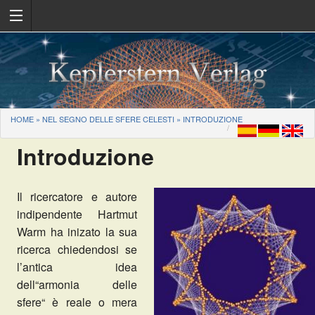
HOME
»
NEL SEGNO DELLE SFERE CELESTI
»
INTRODUZIONE
Introduzione
Il ricercatore e autore
indipendente Hartmut
Warm ha inizato la sua
ricerca chiedendosi se
l’antica idea
dell“armonia delle
sfere“ è reale o mera